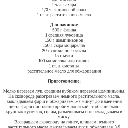
1 ч. л. сахара
1/3 ч. л. пищевой соды
1 ст. л. растительного масла
Для начинки:
500 г фарша
1 средняя луковица
150 г шампиньонов
150 г сыра моцарелла
20 г сливочного масла
15 г муки
100 мл молока или сливок
1 ст. л. сметаны
растительное масло для обжаривания
Приготовление:
Мелко нарезаем лук, средним кубиком нарезаем шампиньоны.
На сковороде разогреваем немного растительного масла,
выкладываем фарш и обжариваем 5-7 минут до изменения
цвета, фарш постоянно дробим лопаткой, чтобы не было
крупных кусочков, солим, размешиваем и перекладываем в
миску.
Возвращаем сковороду на плиту, вливаем немного
растительного масла, выкладываем лук и обжариваем 3-5