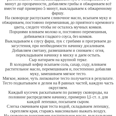
минут до прозрачности, добавляем грибы и обжариваем всё
вместе ещё примерно 5 минут, выкладываем к обжаренному
фаршу.
На сковороде распускаем сливочное масло, всыпаем муку и
обжариваем, постоянно перемешивая, до приятного кремового
цвета, следите чтобы не осталось мучных комков.
Порциями вливаем молоко и, постоянно перемешивая,
добиваемся гладкого соуса, без комков.
Выкладываем к соусу фарш, лук с грибами и прогреваем до
загустения, при необходимости начинку досаливаем.
Добавляем сметану, размешиваем и снимаем с огня,
перекладываем начинку в миску и даем остыть.
Сыр натираем на крупной терке.
В холодный кефир всыпаем соль, сахар, соду, вливаем
растительное масло, перемешиваем и, постепенно добавляя
муку, замешиваем мягкое тесто.
Мягкое, живое, чуть липковатое тесто получается в результате.
Тесто подкатываем и делим на 8 равных частей, каждую часть
округляем.
Каждый кусочек раскатываем по размеру сковороды, на
половине распределяем начинку, примерно 1,5 ст. л. для
каждой лепешки, посыпаем сыром.
Слегка смачиваем края теста водой, складываем лепешку,
скрепляем края, стараясь максимально выжать воздух.
На сковороде разогреваем растительное масло, выкладываем