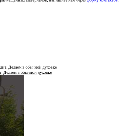
у размещенных материалов, напишите нам через
форму контактов
.
ит. Делаем в обычной духовке