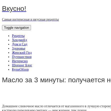
Вкусно!
Самые интересные и вкусные рецепты
Toggle navigation
Рецепты
Хендмейд
Дом и Сад
Здоровье
Женский Гид
Путешествия
Интересно
Шопинг Блог
КупиОбзор
Масло за 3 минуты: получается н
Домашнее сливочное масло отличается от магазинного в лучшую сторону.
кастрюлю переливаем сметану — чем жирнее, тем лучше.