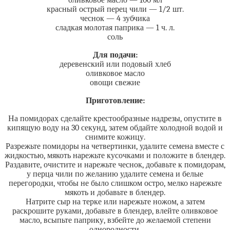
оливковое масло — 100 мл
красный острый перец чили — 1/2 шт.
чеснок — 4 зубчика
сладкая молотая паприка — 1 ч. л.
соль
Для подачи:
деревенский или подовый хлеб
оливковое масло
овощи свежие
Приготовление:
На помидорах сделайте крестообразные надрезы, опустите в
кипящую воду на 30 секунд, затем обдайте холодной водой и
снимите кожицу.
Разрежьте помидоры на четвертинки, удалите семена вместе с
жидкостью, мякоть нарежьте кусочками и положите в блендер.
Раздавите, очистите и нарежьте чеснок, добавьте к помидорам,
у перца чили по желанию удалите семена и белые
перегородки, чтобы не было слишком остро, мелко нарежьте
мякоть и добавьте в блендер.
Натрите сыр на терке или нарежьте ножом, а затем
раскрошите руками, добавьте в блендер, влейте оливковое
масло, всыпьте паприку, взбейте до желаемой степени
однородности.