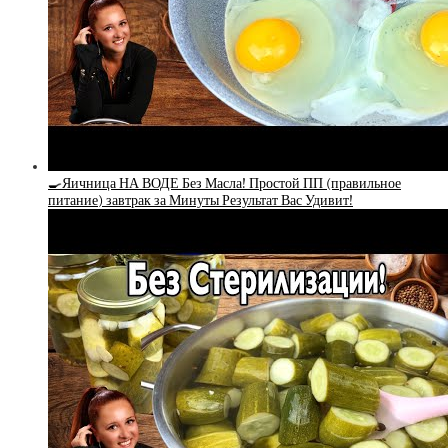
🍳Яичница НА ВОДЕ Без Масла! Простой ПП (правильное
питание) завтрак за Минуты Результат Вас Удивит!