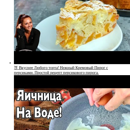
🍑 Вкуснее Любого торта! Нежный Кремовый Пирог с
персиками. Простой рецепт персикового пирога.