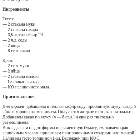
Ингредиенты:
Тесто:
— 2 стакана муки
— 2 стакана сахара
— 0,5 литра кефир 1%
— 2 ч.л. соды
— 2 яйца
— 8 ст.л. какао
Крем:
— 2 ст.л. муки
— 2 яйца
— 2 стакана молока
— 1,5 стакана сахара
— 100 г сливочного мала.
Приготовление:
Для коржей: добавляем в теплый кефир соду, просеянную муку, сахар, 2
яйца и хорошо размешиваем. Получается жидкое тесто, как на оладьи.
Добавляем какао по вкусу (4 — 8 ст.л.) и еще раз тщательно
размешиваем.
Выкладываем на дно формы пергаментную бумагу, смазываем края
сливочным маслом, присыпаем панировочными сухарями или манкой.
Наливаем тесто толщиной 1 см. Выпекаем при 180 С.