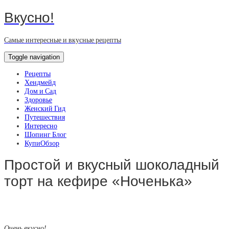
Вкусно!
Самые интересные и вкусные рецепты
Toggle navigation
Рецепты
Хендмейд
Дом и Сад
Здоровье
Женский Гид
Путешествия
Интересно
Шопинг Блог
КупиОбзор
Простой и вкусный шоколадный
торт на кефире «Ноченька»
Очень вкусно!