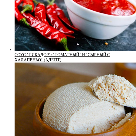
СОУС *ПИКАДОР*: *ТОМАТНЫЙ* И *СЫРНЫЙ С
ХАЛАПЕНЬО* (АДЕПТ)