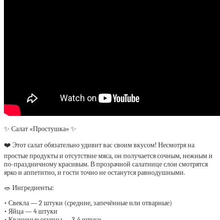
✨ Салат «Простушка» ✨
❤️ Этот салат обязательно удивит вас своим вкусом! Несмотря на
простые продукты и отсутствие мяса, он получается сочным, нежным и
по-праздничному красивым. В прозрачной салатнице слои смотрятся
ярко и аппетитно, и гости точно не останутся равнодушными.
🥗 Ингредиенты:
• Свекла — 2 штуки (средние, запечённые или отварные)
• Яйца — 4 штуки
• Квашеные огурцы — 3-4 штуки