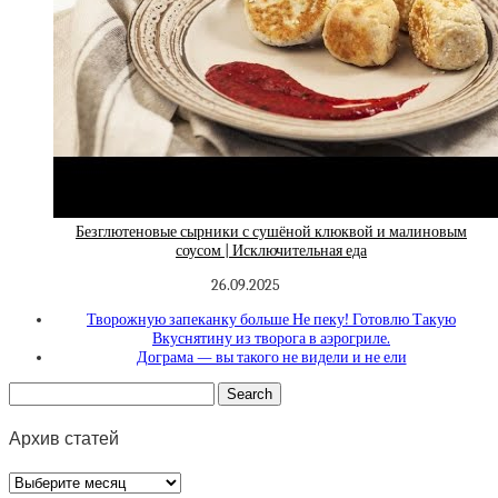
Безглютеновые сырники с сушёной клюквой и малиновым
соусом | Исключительная еда
26.09.2025
Творожную запеканку больше Не пеку! Готовлю Такую
Вкуснятину из творога в аэрогриле.
Дограма — вы такого не видели и не ели
Архив статей
Архив