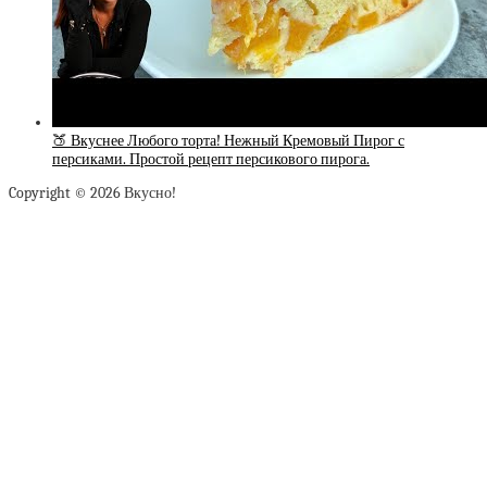
🍑 Вкуснее Любого торта! Нежный Кремовый Пирог с
персиками. Простой рецепт персикового пирога.
Copyright © 2026 Вкусно!