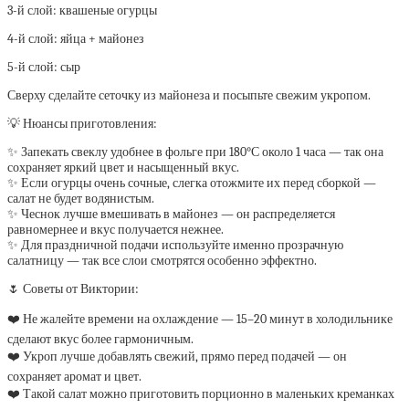
3-й слой: квашеные огурцы
4-й слой: яйца + майонез
5-й слой: сыр
Сверху сделайте сеточку из майонеза и посыпьте свежим укропом.
💡 Нюансы приготовления:
✨ Запекать свеклу удобнее в фольге при 180°С около 1 часа — так она
сохраняет яркий цвет и насыщенный вкус.
✨ Если огурцы очень сочные, слегка отожмите их перед сборкой —
салат не будет водянистым.
✨ Чеснок лучше вмешивать в майонез — он распределяется
равномернее и вкус получается нежнее.
✨ Для праздничной подачи используйте именно прозрачную
салатницу — так все слои смотрятся особенно эффектно.
🌷 Советы от Виктории:
❤️ Не жалейте времени на охлаждение — 15–20 минут в холодильнике
сделают вкус более гармоничным.
❤️ Укроп лучше добавлять свежий, прямо перед подачей — он
сохраняет аромат и цвет.
❤️ Такой салат можно приготовить порционно в маленьких креманках