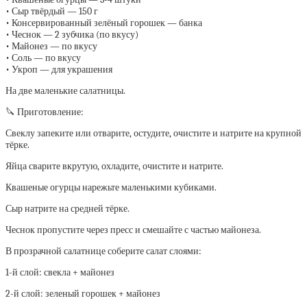
• Сыр твёрдый — 150 г
• Консервированный зелёный горошек — банка
• Чеснок — 2 зубчика (по вкусу)
• Майонез — по вкусу
• Соль — по вкусу
• Укроп — для украшения
На две маленькие салатницы.
🔪 Приготовление:
Свеклу запеките или отварите, остудите, очистите и натрите на крупной
тёрке.
Яйца сварите вкрутую, охладите, очистите и натрите.
Квашеные огурцы нарежьте маленькими кубиками.
Сыр натрите на средней тёрке.
Чеснок пропустите через пресс и смешайте с частью майонеза.
В прозрачной салатнице соберите салат слоями:
1-й слой: свекла + майонез
2-й слой: зеленый горошек + майонез