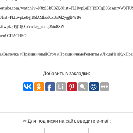
youtube.com/watch?v=N8xI5IfCBZQ&list=PLHwpLeJFjJ12DTqB5GcAnryW3TlU
list=PLHwpLeJFjJ10dAMkod0xBa9dZygglPWB4
wpLeJFjJ11JQar9nT5g_zcnq06io8XW
видео! СПАСИБО
яВыпечка #ПраздничныйСтол #ПраздничныеРецепты #ЛюдаИзиКукПра
Добавить в закладки:
✉ Для подписки на сайт, введите e-mail: