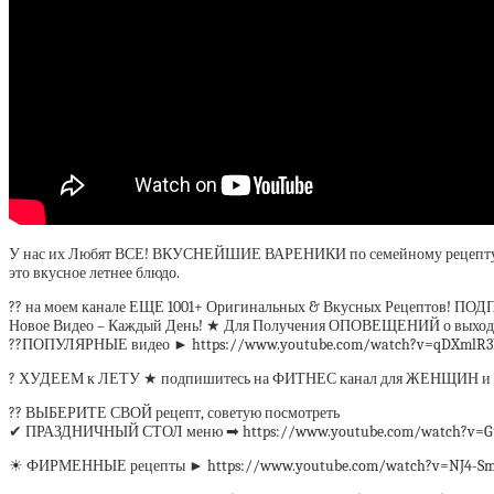
У нас их Любят ВСЕ! ВКУСНЕЙШИЕ ВАРЕНИКИ по семейному рецепту.
это вкусное летнее блюдо.
?? на моем канале ЕЩЕ 1001+ Оригинальных & Вкусных Рецептов! ПОД
Новое Видео – Каждый День! ★ Для Получения ОПОВЕЩЕНИЙ о выход
??ПОПУЛЯРНЫЕ видео ► https://www.youtube.com/watch?v=qDXmlR3
? ХУДЕЕМ к ЛЕТУ ★ подпишитесь на ФИТНЕС канал для ЖЕНЩИН и ДЕТ
?? ВЫБЕРИТЕ СВОЙ рецепт, советую посмотреть
✔ ПРАЗДНИЧНЫЙ СТОЛ меню ➡ https://www.youtube.com/watch?v=Gu
☀ ФИРМЕННЫЕ рецепты ► https://www.youtube.com/watch?v=NJ4-Sml