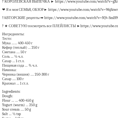
? КОРОЛЕВСКАЯ ВЫПЕЧКА ► https://www.youtube.com/watch?v=gXcpa
❤ Я и моя СЕМЬЯ, ОБЗОР► https://www.youtube.com/watch?v=WqSzwr
?АВТОРСКИЕ рецепты ➡ https://www.youtube.com/watch?v=NJ4-SmlS9
? ★ СОВЕТУЮ посмотреть все ПЛЕЙЛИСТЫ ►https://www.youtube.com/u
Ингредиенты:
Тесто:
Мука …… 400-450 г
Кефир (теплый) … 250 г
Сметана …. 50 г
Соль … ½ ч.л.
Сахар … 1 ст.л.
Пищевая сода … ¾ ч.л.
Начинка:
Черника (вишня) …. 250-300 г
Сахар …. 100 г
Крахмал … 1 ст.л.
Ingredients:
Dough:
Flour … … 400-450 g
Yogurt (warm) … 250 g
Sour cream …. 50 g
Salt … ½ tsp