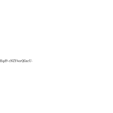
Hqd9-cNZY4orQGxcU-