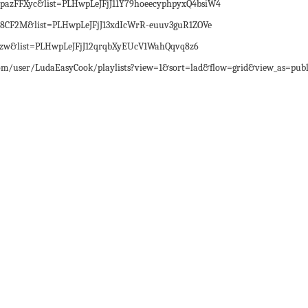
zFFXyc&list=PLHwpLeJFjJ11Y79hoeecyphpyxQ4bsiW4
8CF2M&list=PLHwpLeJFjJ13xdIcWrR-euuv3guR1ZOVe
zw&list=PLHwpLeJFjJ12qrqbXyEUcV1WahQqvq8z6
ser/LudaEasyCook/playlists?view=1&sort=lad&flow=grid&view_as=publ