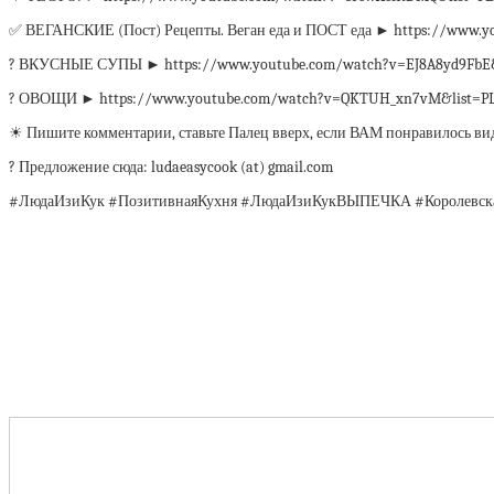
✅ ВЕГАНСКИЕ (Пост) Рецепты. Веган еда и ПОСТ еда ► https://www.
? ВКУСНЫЕ СУПЫ ► https://www.youtube.com/watch?v=EJ8A8yd9FbE&
? ОВОЩИ ► https://www.youtube.com/watch?v=QKTUH_xn7vM&list=PLH
☀ Пишите комментарии, ставьте Палец вверх, если ВАМ понравилось 
? Предложение сюда: ludaeasycook (at) gmail.com
#ЛюдаИзиКук #ПозитивнаяКухня #ЛюдаИзиКукВЫПЕЧКА #Королевска