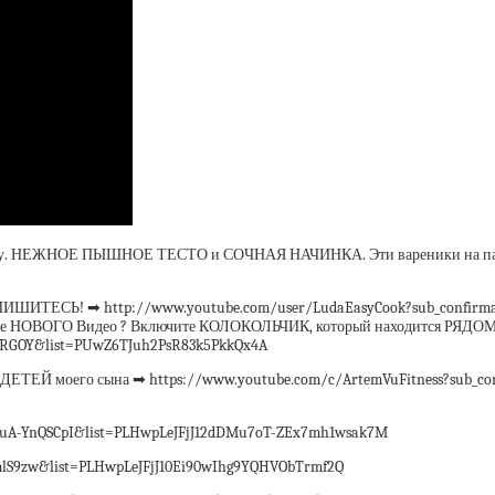
 НЕЖНОЕ ПЫШНОЕ ТЕСТО и СОЧНАЯ НАЧИНКА. Эти вареники на пару мо
ПИШИТЕСЬ! ➡ http://www.youtube.com/user/LudaEasyCook?sub_confirma
е НОВОГО Видео ? Включите КОЛОКОЛЬЧИК, который находится РЯДОМ
RGOY&list=PUwZ6TJuh2PsR83k5PkkQx4A
ЕЙ моего сына ➡ https://www.youtube.com/c/ArtemVuFitness?sub_con
A-YnQSCpI&list=PLHwpLeJFjJ12dDMu7oT-ZEx7mh1wsak7M
S9zw&list=PLHwpLeJFjJ10Ei90wIhg9YQHVObTrmf2Q