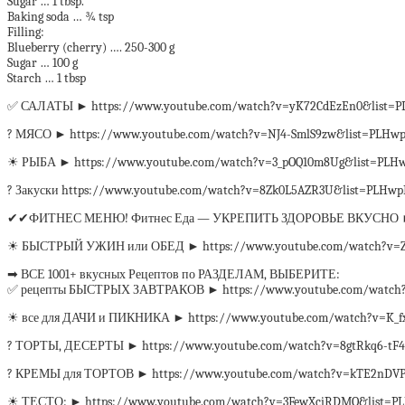
Sugar … 1 tbsp.
Baking soda … ¾ tsp
Filling:
Blueberry (cherry) …. 250-300 g
Sugar … 100 g
Starch … 1 tbsp
✅ САЛАТЫ ► https://www.youtube.com/watch?v=yK72CdEzEn0&list=P
? МЯСО ► https://www.youtube.com/watch?v=NJ4-SmlS9zw&list=PLHwpL
☀ РЫБА ► https://www.youtube.com/watch?v=3_pOQ10m8Ug&list=PLH
? Закуски https://www.youtube.com/watch?v=8Zk0L5AZR3U&list=PLHwp
✔✔ФИТНЕС МЕНЮ! Фитнес Еда — УКРЕПИТЬ ЗДОРОВЬЕ ВКУСНО ► http
☀ БЫСТРЫЙ УЖИН или ОБЕД ► https://www.youtube.com/watch?v=ZPk
➡ ВСЕ 1001+ вкусных Рецептов по РАЗДЕЛАМ, ВЫБЕРИТЕ:
✅ рецепты БЫСТРЫХ ЗАВТРАКОВ ► https://www.youtube.com/watch?
☀ все для ДАЧИ и ПИКНИКА ► https://www.youtube.com/watch?v=K_
? ТОРТЫ, ДЕСЕРТЫ ► https://www.youtube.com/watch?v=8gtRkq6-tF
? КРЕМЫ для ТОРТОВ ► https://www.youtube.com/watch?v=kTE2nDVPy
☀ ТЕСТО: ► https://www.youtube.com/watch?v=3FewXciRDMQ&list=PL