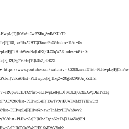
LHwpLeJFjJ106k6uCwfYSBa_SzdMXUrT9
eJFjJ10Ij-zrRixA2HTQC5azcPnO&index=11&t=0s
wpLeJFjJ12HnbWAoNzJLdFXJGLCGqWA&index=6&t=0s
LeJFjJ12QZg7Y0HejTQk052_rDE2X
s://www.youtube.com/watch?v=-C33J0kacrE&list=PLHwpLeJFjJ12n4w
brrJV3KA&list=PLHwpLeJFjJ11kgZw20g5829GUnjkZHfzi
v=cRGpw8E1BTA&list=PLHwpLeJFjJ10l_MOLXJG2XEAWgDEHVZZg
fxP7AEVZ8&list=PLHwpLeJFjJ13wTv9rjEU4TMM2TYXIwLr2
4&list=PLHwpLeJFjJ11wf4r-awrTnMzvHQWn8wv2
70&list=PLHwpLeJFjJ10hdEgdn52cFhJXAA6Vo9BN
HwpLeJFjJ10DQa2WoFHK_S6EXvVflpk2