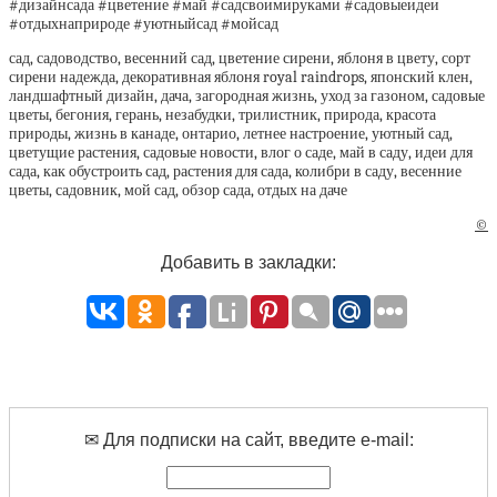
#дизайнсада #цветение #май #садсвоимируками #садовыеидеи
#отдыхнаприроде #уютныйсад #мойсад
сад, садоводство, весенний сад, цветение сирени, яблоня в цвету, сорт
сирени надежда, декоративная яблоня royal raindrops, японский клен,
ландшафтный дизайн, дача, загородная жизнь, уход за газоном, садовые
цветы, бегония, герань, незабудки, трилистник, природа, красота
природы, жизнь в канаде, онтарио, летнее настроение, уютный сад,
цветущие растения, садовые новости, влог о саде, май в саду, идеи для
сада, как обустроить сад, растения для сада, колибри в саду, весенние
цветы, садовник, мой сад, обзор сада, отдых на даче
©
Добавить в закладки:
✉ Для подписки на сайт, введите e-mail: