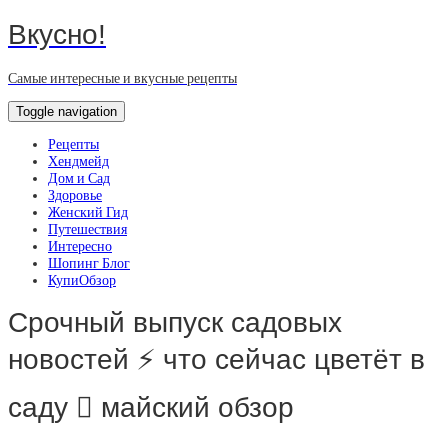
Вкусно!
Самые интересные и вкусные рецепты
Toggle navigation
Рецепты
Хендмейд
Дом и Сад
Здоровье
Женский Гид
Путешествия
Интересно
Шопинг Блог
КупиОбзор
Срочный выпуск садовых
новостей ⚡️ что сейчас цветёт в
саду 🪏 майский обзор