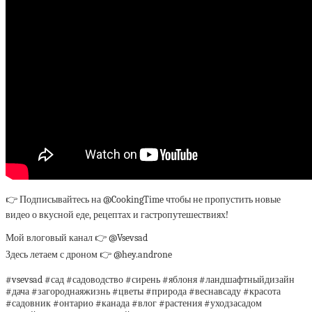
👉 Подписывайтесь на @CookingTime чтобы не пропустить новые
видео о вкусной еде, рецептах и гастропутешествиях!
Мой влоговый канал 👉 @Vsevsad
Здесь летаем с дроном 👉 @hey.androne
#vsevsad #сад #садоводство #сирень #яблоня #ландшафтныйдизайн
#дача #загороднаяжизнь #цветы #природа #веснавсаду #красота
#садовник #онтарио #канада #влог #растения #уходзасадом