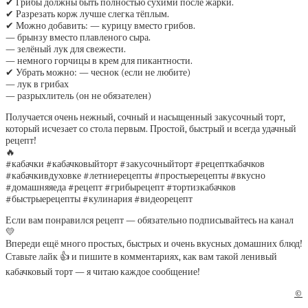
✔ Грибы должны быть полностью сухими после жарки.
✔ Разрезать корж лучше слегка тёплым.
✔ Можно добавить: — курицу вместо грибов.
— брынзу вместо плавленого сыра.
— зелёный лук для свежести.
— немного горчицы в крем для пикантности.
✔ Убрать можно: — чеснок (если не любите)
— лук в грибах
— разрыхлитель (он не обязателен)
Получается очень нежный, сочный и насыщенный закусочный торт,
который исчезает со стола первым. Простой, быстрый и всегда удачный
рецепт!
🔥
#кабачки #кабачковыйторт #закусочныйторт #рецепткабачков
#кабачкивдуховке #летниерецепты #простыерецепты #вкусно
#домашняяеда #рецепт #грибырецепт #тортизкабачков
#быстрыерецепты #кулинария #видеорецепт
Если вам понравился рецепт — обязательно подписывайтесь на канал
💛
Впереди ещё много простых, быстрых и очень вкусных домашних блюд!
Ставьте лайк 👍 и пишите в комментариях, как вам такой ленивый
кабачковый торт — я читаю каждое сообщение!
©