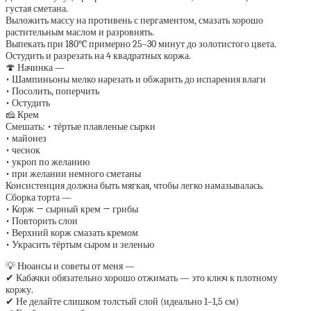
густая сметана.
Выложить массу на противень с пергаментом, смазать хорошо
растительным маслом и разровнять.
Выпекать при 180°C примерно 25–30 минут до золотистого цвета.
Остудить и разрезать на 4 квадратных коржа.
🍄 Начинка —
• Шампиньоны мелко нарезать и обжарить до испарения влаги
• Посолить, поперчить
• Остудить
🧀 Крем
Смешать: • тёртые плавленые сырки
• майонез
• чеснок
• укроп по желанию
• при желании немного сметаны
Консистенция должна быть мягкая, чтобы легко намазывалась.
Сборка торта —
• Корж → сырный крем → грибы
• Повторить слои
• Верхний корж смазать кремом
• Украсить тёртым сыром и зеленью
💡 Нюансы и советы от меня —
✔ Кабачки обязательно хорошо отжимать — это ключ к плотному
коржу.
✔ Не делайте слишком толстый слой (идеально 1–1,5 см)