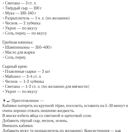
• Сметана — 3 ст. л.
• Твёрдый сыр — 100 г
• Мука — 100–140 г
• Разрыхлитель — 1 ч. л. (по желанию)
• Чеснок — 2 зубчика
• Укроп — по вкусу
• Соль, перец — по вкусу
Грибная начинка:
• Шампиньоны — 350–400 г
• Масло для жарки
• Соль, перец
Сырный крем:
• Плавленые сырки — 2 шт
• Майонез — 3–4 ст. л.
• Чеснок — 1–2 зубчика
• Сметана — 1–2 ст. л. (по желанию для мягкости)
• Укроп — по вкусу
👩‍🍳 Приготовление —
Кабачки натереть на крупной тёрке, посолить, оставить на 5–10 минут и
очень хорошо отжать лишнюю жидкость.
В миске взбить яйца со сметаной и щепоткой соли.
Добавить тёртый сыр, чеснок, зелень.
Вмешать кабачки.
Добавить муку (и разрыхлитель по желанию). Консистенция — как