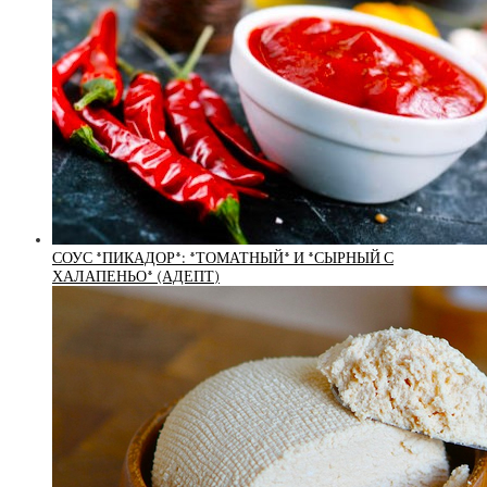
СОУС *ПИКАДОР*: *ТОМАТНЫЙ* И *СЫРНЫЙ С
ХАЛАПЕНЬО* (АДЕПТ)