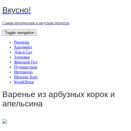
Вкусно!
Самые интересные и вкусные рецепты
Toggle navigation
Рецепты
Хендмейд
Дом и Сад
Здоровье
Женский Гид
Путешествия
Интересно
Шопинг Блог
КупиОбзор
Варенье из арбузных корок и
апельсина