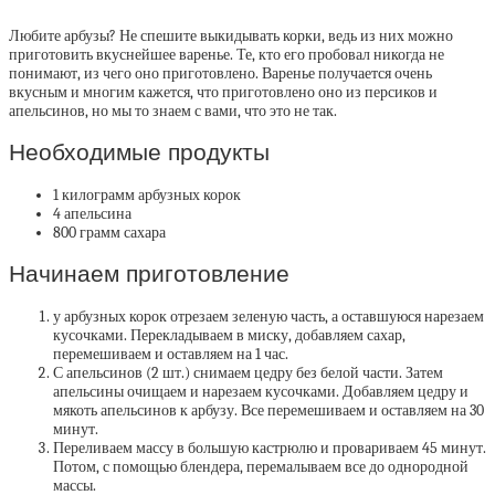
Любите арбузы? Не спешите выкидывать корки, ведь из них можно
приготовить вкуснейшее варенье. Те, кто его пробовал никогда не
понимают, из чего оно приготовлено.
Варенье получается очень
вкусным и многим кажется, что приготовлено оно из персиков и
апельсинов, но мы то знаем с вами, что это не так.
Необходимые продукты
1 килограмм арбузных корок
4 апельсина
800 грамм сахара
Начинаем приготовление
у арбузных корок отрезаем зеленую часть, а оставшуюся нарезаем
кусочками. Перекладываем в миску, добавляем сахар,
перемешиваем и оставляем на 1 час.
С апельсинов (2 шт.) снимаем цедру без белой части. Затем
апельсины очищаем и нарезаем кусочками. Добавляем цедру и
мякоть апельсинов к арбузу. Все перемешиваем и оставляем на 30
минут.
Переливаем массу в большую кастрюлю и провариваем 45 минут.
Потом, с помощью блендера, перемалываем все до однородной
массы.