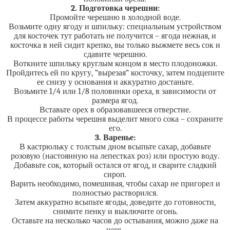
2. Подготовка черешни:
Промойте черешню в холодной воде.
Возьмите одну ягоду и шпильку: специальным устройством
для косточек тут работать не получится – ягода нежная, и
косточка в ней сидит крепко, вы только выжмете весь сок и
сдавите черешню.
Воткните шпильку круглым концом в место плодоножки.
Пройдитесь ей по кругу, “вырезая” косточку, затем подцепите
ее снизу у основания и аккуратно достаньте.
Возьмите 1/4 или 1/8 половинки ореха, в зависимости от
размера ягод.
Вставьте орех в образовавшееся отверстие.
В процессе работы черешня выделит много сока – сохраните
его.
3. Варенье:
В кастрюльку с толстым дном всыпьте сахар, добавьте
розовую (настоянную на лепестках роз) или простую воду.
Добавьте сок, который остался от ягод, и сварите сладкий
сироп.
Варить необходимо, помешивая, чтобы сахар не пригорел и
полностью растворился.
Затем аккуратно всыпьте ягоды, доведите до готовности,
снимите пенку и выключите огонь.
Оставьте на несколько часов до остывания, можно даже на