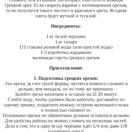
сложнее, чем из вишни. Во-вторых, очистить от кожицы
грецкий орех. Если сварить варенье с неочищенным орехом,
то не получится такого чистого и красивого цвета. Ягодная
смесь будет мутной и тусклой.
Ингредиенты:
1 кг белой черешни
1 кг сахара
1/2 стакана розовой воды (или простой воды)
2-3 коробочки кардамона
маленькая горсть грецких орехов
Приготовление:
1. Подготовка грецких орехов:
Эти орехи, за счет своей формы, чистятся немного сложнее и
дольше, чем миндаль, но по тому же принципу.
Залейте орехи кипятком и оставьте на 15-20 минут.
Слейте воду, чтобы удобнее было работать, доставайте по
одному орешку, подцепите кожицу острием маленького ножа
и полностью снимите ее.
Половинки орехов не обязательно должны оставаться целыми.
Для удобства работы их можно сломать на несколько частей.
Дело в том, что в одну ягоду черешни идет 1/4 или даже 1/8
половинки ореха!