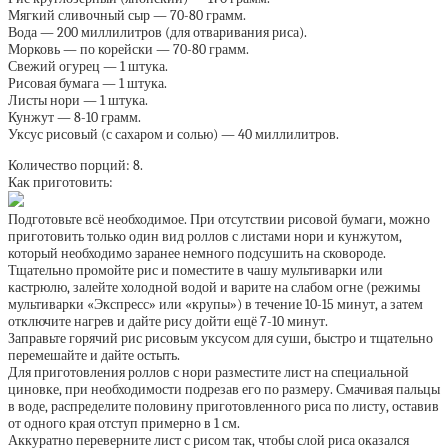
Мягкий сливочный сыр — 70-80 грамм.
Вода — 200 миллилитров (для отваривания риса).
Морковь — по корейски — 70-80 грамм.
Свежий огурец — 1 штука.
Рисовая бумага — 1 штука.
Листы нори — 1 штука.
Кунжут — 8-10 грамм.
Уксус рисовый (с сахаром и солью) — 40 миллилитров.
Количество порций: 8.
Как приготовить:
Подготовьте всё необходимое. При отсутствии рисовой бумаги, можно
приготовить только один вид роллов с листами нори и кунжутом,
который необходимо заранее немного подсушить на сковороде.
Тщательно промойте рис и поместите в чашу мультиварки или
кастрюлю, залейте холодной водой и варите на слабом огне (режимы
мультиварки «Экспресс» или «крупы») в течение 10-15 минут, а затем
отключите нагрев и дайте рису дойти ещё 7-10 минут.
Заправьте горячий рис рисовым уксусом для суши, быстро и тщательно
перемешайте и дайте остыть.
Для приготовления роллов с нори разместите лист на специальной
циновке, при необходимости подрезав его по размеру. Смачивая пальцы
в воде, распределите половину приготовленного риса по листу, оставив
от одного края отступ примерно в 1 см.
Аккуратно переверните лист с рисом так, чтобы слой риса оказался