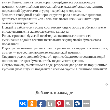
внизу. Разместите на листе нори поочерёдно все составляющие
начинки: сливочный или творожный сыр мажущейся консистенции,
порезанный брусочками огурец и корейскую морковь.
Захватив свободный край нори, скрутите ролл с помощью циновки,
двигаясь в направлении «от Себя» так, чтобы начинка и лист нори
оказались внутри ролла.
Придайте свёрнутому роллу соответствующую форму и обмакните его
в подсушенные на сковороде семена кунжута.
Роллы с рисовой бумагой необходимо начинать готовить с её
смачивания водой в течение нескольких секунд, чтобы бумага стала
податливой.
В центре смоченного рисового листа разместите вторую половину риса,
а затем — все составляющие вегетарианской начинки.
Сверните ролл с рисовой бумагой, при необходимости смачивая водой
подсыхающие края бумаги, чтобы не допустить трещин.
Острым ножом, смоченным в воде, разрежьте два ролла на порционные
кусочки (по 8 штук) и подавайте с соевым соусом. Приятного аппетита!
©
Добавить в закладки: