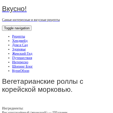
Вкусно!
Самые интересные и вкусные рецепты
Toggle navigation
Рецепты
Хендмейд
Дом и Сад
Здоровье
Женский Гид
Путешествия
Интересно
Шопинг Блог
КупиОбзор
Вегетарианские роллы с
корейской морковью.
Ингредиенты:
Рис круглозёрный (японский) — 170 грамм.