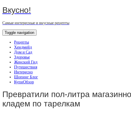
Вкусно!
Самые интересные и вкусные рецепты
Toggle navigation
Рецепты
Хендмейд
Дом и Сад
Здоровье
Женский Гид
Путешествия
Интересно
Шопинг Блог
КупиОбзор
Превратили пол-литра магазинно
кладем по тарелкам