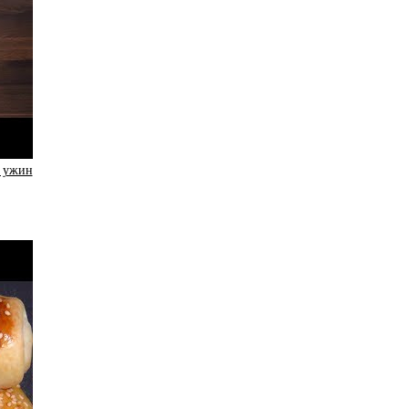
а ужин