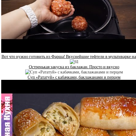
Вот что нужно готовить из Фарша! Вкуснейшие тефтели в мультиварке н
Остренькая закуска из баклажан. Просто и вкусно
Суп «Рататуй» с кабачками, баклажанами и перцем