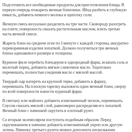
Подготовить все необходимые продукты для приготовления блюда. В
первую очередь пожарить яичные блинчики. Яйца разбить в глубокую
емкость, добавить немного молока и щепотку соли.
Яичную смесь визуально разделить на три части. Сковороду разогреть
на плите, поверхность смазать растительным маслом, влить третью
часть яичной смеси.
Жарить блин на среднем огне по 1 минуте с каждой стороны, аккуратно
переворачивая изделия лопаткой. Должно получиться три яичных
блина одинакового размера и толщины.
Куриное филе перебить блендером в однородный фарш, всыпать соль и
молотый перец, добавить мягкое сливочное масло. Тщательно
перемешать, полностью соединяя масло с мясной массой.
Твердый сыр натереть на крупной терке, добавить к фаршу,
перемешать. На плоскую тарелку выложить один яичный блин, сверху
по всей поверхности нанести куриный фарш.
В сметану или майонез добавить измельченный чеснок, перемешать.
Соусом смазать мясной слой, равномерно распределяя его лопаткой.
Яичный блин с начинкой скрутить в плотный рулет.
Со вторым экземпляром поступить подобным образом. Перед
скручиванием к начинке добавить измельченный укроп или другую
зелень. Начинку третьего рулета можно дополнить несколькими