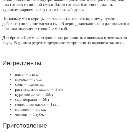
них готовят из яичной смеси. Затем готовые блинчики смазать
куриным фаршем и скрутить в плотный рулет.
Поскольку мясо курицы не отличается сочностью, к нему нужно
добавить сливочное масло и сыр. В период запекания они расплавятся и
начинка получается сочной и мягкой.
Для бризолей ее можно дополнять различными овощами и зеленью по
вкусу. В данном рецепте предлагаются три разных варианта начинки.
Ингредиенты:
яйцо — 3 шт.
молоко — 3 ч.л.
соль — щепотка
растительное масло — 1 ч.л.
куриное филе — 350 г
сыр твердый — 50 г
сливочное масло — 1 ст.л.
майонез — 2 ст.л.
чеснок — 1 зубч.
Приготовление: