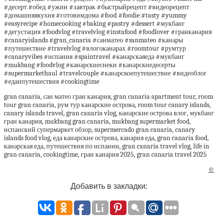
#десерт #обед #ужин #завтрак #быстрыйрецепт #видеорецепт
#домашняякухня #готовимдома #food #foodie #tasty #yummy
#easyrecipe #homecooking #baking #pastry #dessert #мукбанг
#дегустация #foodvlog #travelvlog #instafood #foodlover #гранканария
#canaryislands #gran_canaria #санматео #sanmateo #канары
#путешествие #travelvlog #влогоканарах #roomtour #румтур
#canaryvibes #испания #spaintravel #канарскаяеда #мукбанг
#mukbang #foodvlog #канарскиеснеки #канарскиедесерты
#supermarkethaul #travelcouple #канарскоепутешествие #видеоблог
#едаипутешествия #cookingtime
gran canaria, сан матео гран канария, gran canaria apartment tour, room
tour gran canaria, рум тур канарские острова, room tour canary islands,
canary islands travel, gran canaria vlog, канарские острова влог, мукбанг
гран канария, mukbang gran canaria, mukbang supermarket food,
испанский супермаркет обзор, supermercado gran canaria, canary
islands food vlog, еда канарские острова, канария еда, gran canaria food,
канарская еда, путешествия по испании, gran canaria travel vlog, life in
gran canaria, cookingtime, гран канария 2025, gran canaria travel 2025
©
Добавить в закладки: