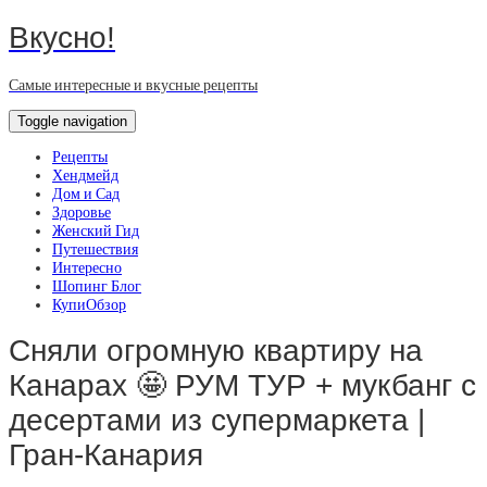
Вкусно!
Самые интересные и вкусные рецепты
Toggle navigation
Рецепты
Хендмейд
Дом и Сад
Здоровье
Женский Гид
Путешествия
Интересно
Шопинг Блог
КупиОбзор
Сняли огромную квартиру на
Канарах 🤩 РУМ ТУР + мукбанг с
десертами из супермаркета |
Гран-Канария