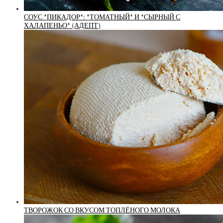
СОУС *ПИКАДОР*: *ТОМАТНЫЙ* И *СЫРНЫЙ С
ХАЛАПЕНЬО* (АДЕПТ)
ТВОРОЖОК СО ВКУСОМ ТОПЛЁНОГО МОЛОКА