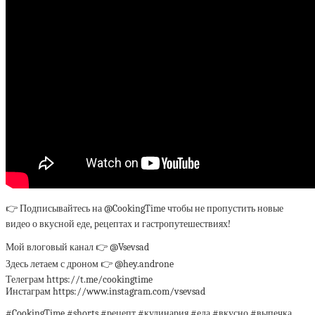
👉 Подписывайтесь на @CookingTime чтобы не пропустить новые
видео о вкусной еде, рецептах и гастропутешествиях!
Мой влоговый канал 👉 @Vsevsad
Здесь летаем с дроном 👉 @hey.androne
Телеграм https://t.me/cookingtime
Инстаграм https://www.instagram.com/vsevsad
#CookingTime #shorts #рецепт #кулинария #еда #вкусно #выпечка