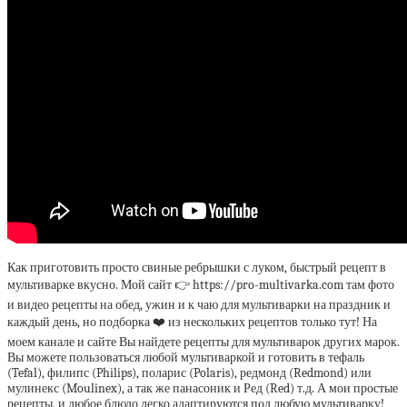
Как приготовить просто свиные ребрышки с луком, быстрый рецепт в
мультиварке вкусно. Мой сайт 👉 https://pro-multivarka.com там фото
и видео рецепты на обед, ужин и к чаю для мультиварки на праздник и
каждый день, но подборка ❤️ из нескольких рецептов только тут! На
моем канале и сайте Вы найдете рецепты для мультиварок других марок.
Вы можете пользоваться любой мультиваркой и готовить в тефаль
(Tefal), филипс (Philips), поларис (Polaris), редмонд (Redmond) или
мулинекс (Moulinex), а так же панасоник и Ред (Red) т.д. А мои простые
рецепты, и любое блюдо легко адаптируются под любую мультиварку!