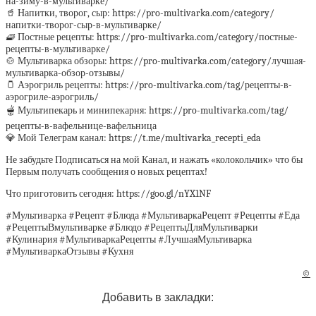
на-зиму-в-мультиварке/
🥤 Напитки, творог, сыр: https://pro-multivarka.com/category/
напитки-творог-сыр-в-мультиварке/
🧇 Постные рецепты: https://pro-multivarka.com/category/постные-
рецепты-в-мультиварке/
🍲 Мультиварка обзоры: https://pro-multivarka.com/category/лучшая-
мультиварка-обзор-отзывы/
🫙 Аэрогриль рецепты: https://pro-multivarka.com/tag/рецепты-в-
аэрогриле-аэрогриль/
🫕 Мультипекарь и минипекарня: https://pro-multivarka.com/tag/
рецепты-в-вафельнице-вафельница
💎 Мой Телеграм канал: https://t.me/multivarka_recepti_eda
Не забудьте Подписаться на мой Канал, и нажать «колокольчик» что бы
Первым получать сообщения о новых рецептах!
Что приготовить сегодня: https://goo.gl/nYX1NF
#Мультиварка #Рецепт #Блюда #МультиваркаРецепт #Рецепты #Еда
#РецептыВмультиварке #Блюдо #РецептыДляМультиварки
#Кулинария #МультиваркаРецепты #ЛучшаяМультиварка
#МультиваркаОтзывы #Кухня
©
Добавить в закладки: