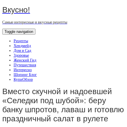
Вкусно!
Самые интересные и вкусные рецепты
Toggle navigation
Рецепты
Хендмейд
Дом и Сад
Здоровье
Женский Гид
Путешествия
Интересно
Шопинг Блог
КупиОбзор
Вместо скучной и надоевшей
«Селедки под шубой»: беру
банку шпротов, лаваш и готовлю
праздничный салат в рулете