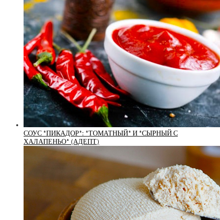
СОУС *ПИКАДОР*: *ТОМАТНЫЙ* И *СЫРНЫЙ С
ХАЛАПЕНЬО* (АДЕПТ)